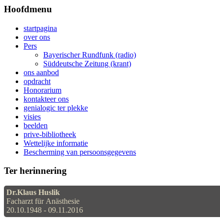
Hoofdmenu
startpagina
over ons
Pers
Bayerischer Rundfunk (radio)
Süddeutsche Zeitung (krant)
ons aanbod
opdracht
Honorarium
kontakteer ons
genialogic ter plekke
visies
beelden
prive-bibliotheek
Wettelijke informatie
Bescherming van persoonsgegevens
Ter herinnering
Dr.Klaus Huslik
Facharzt für Anästhesie
20.10.1948 - 09.11.2016