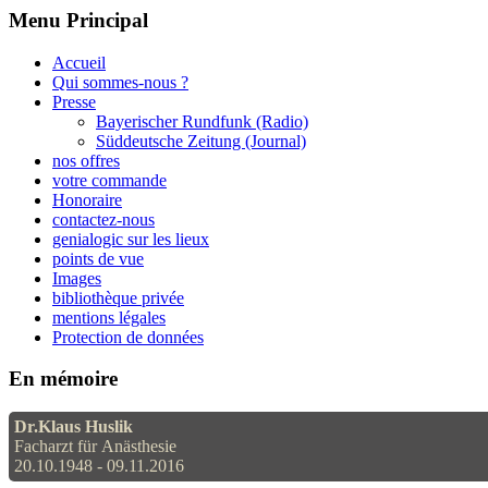
Menu Principal
Accueil
Qui sommes-nous ?
Presse
Bayerischer Rundfunk (Radio)
Süddeutsche Zeitung (Journal)
nos offres
votre commande
Honoraire
contactez-nous
genialogic sur les lieux
points de vue
Images
bibliothèque privée
mentions légales
Protection de données
En mémoire
Dr.Klaus Huslik
Facharzt für Anästhesie
20.10.1948 - 09.11.2016