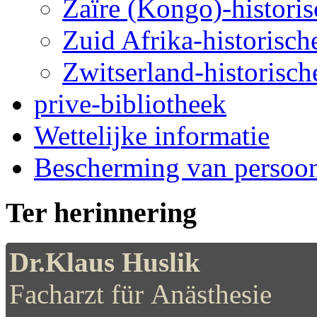
Zaïre (Kongo)-historis
Zuid Afrika-historische
Zwitserland-historische
prive-bibliotheek
Wettelijke informatie
Bescherming van persoo
Ter herinnering
Dr.Klaus Huslik
Facharzt für Anästhesie