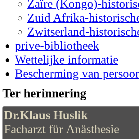
Zaïre (Kongo)-historis
Zuid Afrika-historische
Zwitserland-historische
prive-bibliotheek
Wettelijke informatie
Bescherming van persoo
Ter herinnering
Dr.Klaus Huslik
Facharzt für Anästhesie